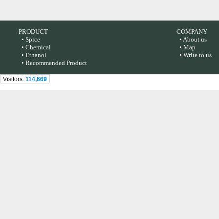
PRODUCT
COMPANY
• Spice
• About us
• Chemical
• Map
• Ethanol
• Write to us
• Recommended Product
Visitors:
114,669